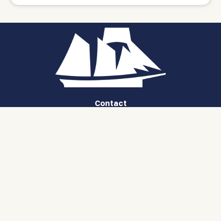
Contact
info@masterskip.com
+31 (0) 515 231 712
Algemene Voorwaarden
Adres
Waddenpromenade 9-3,
8861 NT Harlingen,
The Netherlands
STAY IN TOUCH